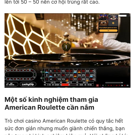
lên tới 50 – 50 nên cơ hội trúng rất cao.
Một số kinh nghiệm tham gia
American Roulette cần nắm
Trò chơi casino American Roulette có quy tắc hết
sức đơn giản nhưng muốn giành chiến thắng, bạn