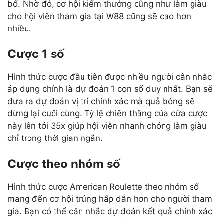
bố. Nhờ đó, cơ hội kiếm thưởng cũng như làm giàu
cho hội viên tham gia tại W88 cũng sẽ cao hơn
nhiều.
Cược 1 số
Hình thức cược đầu tiên được nhiều người cân nhắc
áp dụng chính là dự đoán 1 con số duy nhất. Bạn sẽ
đưa ra dự đoán vị trí chính xác mà quả bóng sẽ
dừng lại cuối cùng. Tỷ lệ chiến thắng của cửa cược
này lên tới 35x giúp hội viên nhanh chóng làm giàu
chỉ trong thời gian ngắn.
Cược theo nhóm số
Hình thức cược American Roulette theo nhóm số
mang đến cơ hội trúng hấp dẫn hơn cho người tham
gia. Bạn có thể cân nhắc dự đoán kết quả chính xác