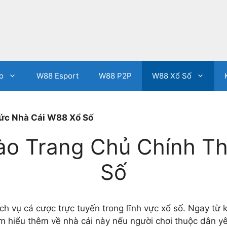
o
W88 Esport
W88 P2P
W88 Xổ Số
hức Nhà Cái W88 Xổ Số
Vào Trang Chủ Chính T
Số
h vụ cá cược trực tuyến trong lĩnh vực xổ số. Ngay từ k
ìm hiểu thêm về nhà cái này nếu người chơi thuộc dân y