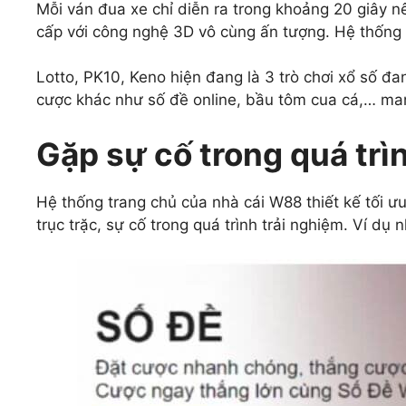
Mỗi ván đua xe chỉ diễn ra trong khoảng 20 giây 
cấp với công nghệ 3D vô cùng ấn tượng. Hệ thống 
Lotto, PK10, Keno hiện đang là 3 trò chơi xổ số đ
cược khác như số đề online, bầu tôm cua cá,… mang
Gặp sự cố trong quá trì
Hệ thống trang chủ của nhà cái W88 thiết kế tối ư
trục trặc, sự cố trong quá trình trải nghiệm. Ví 