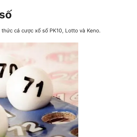
 số
h thức cá cược xổ số PK10, Lotto và Keno.