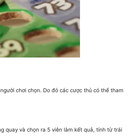
g người chơi chọn. Do đó các cược thủ có thể tham
g quay và chọn ra 5 viên làm kết quả, tính từ trái