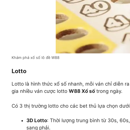
Khám phá xổ số lô đề W88
Lotto
Lotto là hình thức xổ số nhanh, mỗi ván chỉ diễn r
gia nhiều ván cược lotto
W88 Xổ số
trong ngày.
Có 3 thị trường lotto cho các bet thủ lựa chọn dưới
3D Lotto
: Thời lượng trung bình từ 30s, 60s,
sang phải.