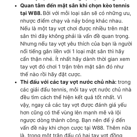
Quan tâm đến mặt sân khi chọn kèo tennis
tại W88.
Bởi với mỗi loại sân sẽ có những ưu,
nhược điểm chạy và nảy bóng khác nhau.
Nếu là một tay vợt chơi được nhiều trên mặt
sân thì đây không phải là vấn đề quan trọng.
Nhưng nếu tay vợt yêu thích của bạn là người
nổi tiếng gắn liền với 1 loại mặt sân thì hãy
cẩn thận nhé. Ít nhất hãy dành thời gian xem
tay vợt đó chơi 1 trận trên mặt sân đó như
thế nào rồi hãy đặt cược.
Thi đấu với các tay vợt nước chủ nhà:
trong
các giải đấu tennis, mỗi tay vợt nước chủ nhà
đều tìm cách thể hiện kết quả tốt nhất. Vì
vậy, ngay cả các tay vợt được đánh giá yếu
hơn cũng có thể vùng lên mạnh mẽ và lội
ngược dòng thành công. Bạn nên để ý đến
vấn đề này khi chọn cược tại W88. Thêm nữa
là, trong một trận đấu có hai tay vợt đồng