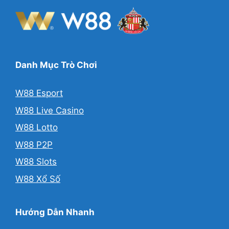
Danh Mục Trò Chơi
W88 Esport
W88 Live Casino
W88 Lotto
W88 P2P
W88 Slots
W88 Xổ Số
Hướng Dẫn Nhanh