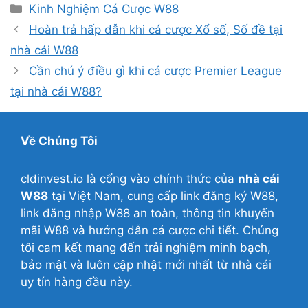
D
Kinh Nghiệm Cá Cược W88
a
Hoàn trả hấp dẫn khi cá cược Xổ số, Số đề tại
n
nhà cái W88
h
Cần chú ý điều gì khi cá cược Premier League
m
tại nhà cái W88?
ụ
c
Về Chúng Tôi
cldinvest.io là cổng vào chính thức của
nhà cái
W88
tại Việt Nam, cung cấp link đăng ký W88,
link đăng nhập W88 an toàn, thông tin khuyến
mãi W88 và hướng dẫn cá cược chi tiết. Chúng
tôi cam kết mang đến trải nghiệm minh bạch,
bảo mật và luôn cập nhật mới nhất từ nhà cái
uy tín hàng đầu này.