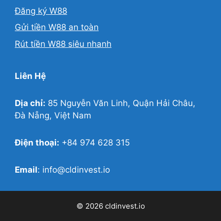
Đăng ký W88
Gửi tiền W88 an toàn
Rút tiền W88 siêu nhanh
Liên Hệ
Dịa chỉ:
85 Nguyễn Văn Linh, Quận Hải Châu,
Đà Nẵng, Việt Nam
Điện thoại:
+84 974 628 315
Email
: info@cldinvest.io
© 2026 cldinvest.io