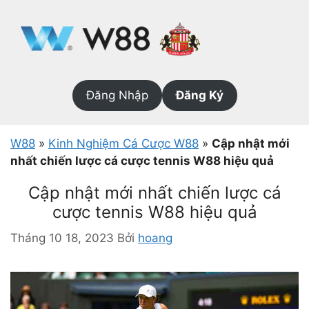
Chuyển
đến
nội
dung
Đăng Nhập
Đăng Ký
W88
»
Kinh Nghiệm Cá Cược W88
»
Cập nhật mới
nhất chiến lược cá cược tennis W88 hiệu quả
Cập nhật mới nhất chiến lược cá
cược tennis W88 hiệu quả
Tháng 10 18, 2023
Bởi
hoang