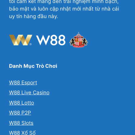
tôi cam kết mang đến trải nghiệm minh bạch,
bảo mật và luôn cập nhật mới nhất từ nhà cái
uy tín hàng đầu này.
Danh Mục Trò Chơi
W88 Esport
W88 Live Casino
W88 Lotto
W88 P2P
W88 Slots
W88 Xổ Số