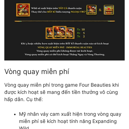
Vòng quay miễn phí
Vòng quay miễn phí trong game Four Beauties khi
được kích hoạt sẽ mang đến tiền thưởng vô cùng
hấp dẫn. Cụ thể:
Mỹ nhân váy cam xuất hiện trong vòng quay
miễn phí sẽ kích hoạt tính năng Expanding
Wild.