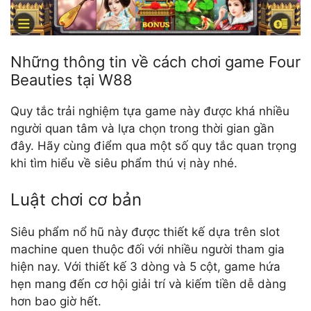
Những thông tin về cách chơi game Four
Beauties tại W88
Quy tắc trải nghiệm tựa game này được khá nhiều
người quan tâm và lựa chọn trong thời gian gần
đây. Hãy cùng điểm qua một số quy tắc quan trọng
khi tìm hiểu về siêu phẩm thú vị này nhé.
Luật chơi cơ bản
Siêu phẩm nổ hũ này được thiết kế dựa trên slot
machine quen thuộc đối với nhiều người tham gia
hiện nay. Với thiết kế 3 dòng và 5 cột, game hứa
hẹn mang đến cơ hội giải trí và kiếm tiền dễ dàng
hơn bao giờ hết.