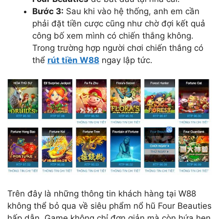
Bước 3:
Sau khi vào hệ thống, anh em cần
phải đặt tiền cược cũng như chờ đợi kết quả
công bố xem mình có chiến thắng không.
Trong trường hợp người chơi chiến thắng có
thể
rút tiền W88
ngay lập tức.
Trên đây là những thông tin khách hàng tại W88
không thể bỏ qua về siêu phẩm nổ hũ Four Beauties
hấp dẫn. Game không chỉ đơn giản mà còn hứa hẹn