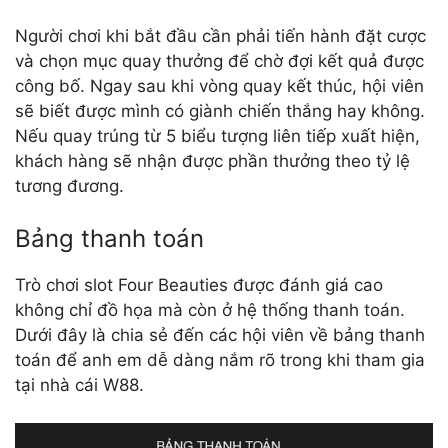
Người chơi khi bắt đầu cần phải tiến hành đặt cược
và chọn mục quay thưởng để chờ đợi kết quả được
công bố. Ngay sau khi vòng quay kết thúc, hội viên
sẽ biết được mình có giành chiến thắng hay không.
Nếu quay trúng từ 5 biểu tượng liên tiếp xuất hiện,
khách hàng sẽ nhận được phần thưởng theo tỷ lệ
tương đương.
Bảng thanh toán
Trò chơi slot Four Beauties được đánh giá cao
không chỉ đồ họa mà còn ở hệ thống thanh toán.
Dưới đây là chia sẻ đến các hội viên về bảng thanh
toán để anh em dễ dàng nắm rõ trong khi tham gia
tại nhà cái W88.