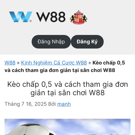
Chuyển
đến
nội
dung
Đăng Nhập
Đăng Ký
W88
»
Kinh Nghiệm Cá Cược W88
»
Kèo chấp 0,5
và cách tham gia đơn giản tại sân chơi W88
Kèo chấp 0,5 và cách tham gia đơn
giản tại sân chơi W88
Tháng 7 16, 2025
Bởi
manh