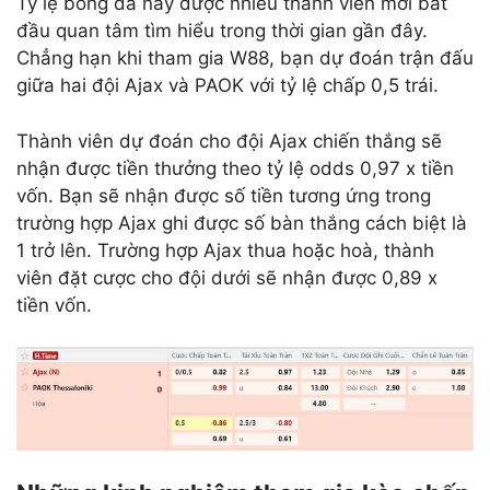
Tỷ lệ bóng đá này được nhiều thành viên mới bắt
đầu quan tâm tìm hiểu trong thời gian gần đây.
Chẳng hạn khi tham gia W88, bạn dự đoán trận đấu
giữa hai đội Ajax và PAOK với tỷ lệ chấp 0,5 trái.
Thành viên dự đoán cho đội Ajax chiến thắng sẽ
nhận được tiền thưởng theo tỷ lệ odds 0,97 x tiền
vốn. Bạn sẽ nhận được số tiền tương ứng trong
trường hợp Ajax ghi được số bàn thắng cách biệt là
1 trở lên. Trường hợp Ajax thua hoặc hoà, thành
viên đặt cược cho đội dưới sẽ nhận được 0,89 x
tiền vốn.