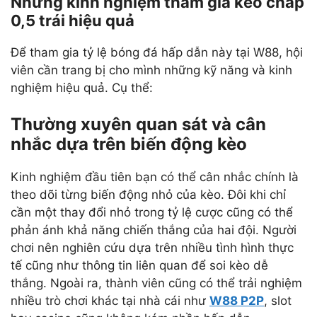
Những kinh nghiệm tham gia kèo chấp
0,5 trái hiệu quả
Để tham gia tỷ lệ bóng đá hấp dẫn này tại W88, hội
viên cần trang bị cho mình những kỹ năng và kinh
nghiệm hiệu quả. Cụ thể:
Thường xuyên quan sát và cân
nhắc dựa trên biến động kèo
Kinh nghiệm đầu tiên bạn có thể cân nhắc chính là
theo dõi từng biến động nhỏ của kèo. Đôi khi chỉ
cần một thay đổi nhỏ trong tỷ lệ cược cũng có thể
phản ánh khả năng chiến thắng của hai đội. Người
chơi nên nghiên cứu dựa trên nhiều tình hình thực
tế cũng như thông tin liên quan để soi kèo dễ
thắng. Ngoài ra, thành viên cũng có thể trải nghiệm
nhiều trò chơi khác tại nhà cái như
W88 P2P
, slot