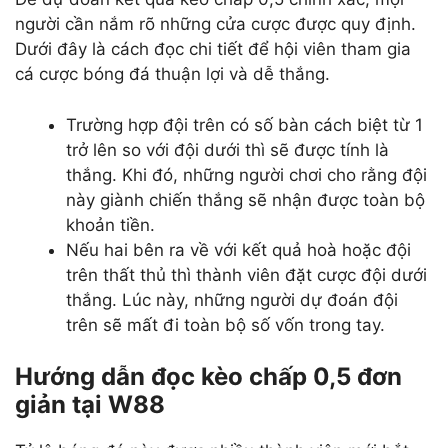
người cần nắm rõ những cửa cược được quy định.
Dưới đây là cách đọc chi tiết để hội viên tham gia
cá cược bóng đá thuận lợi và dễ thắng.
Trường hợp đội trên có số bàn cách biệt từ 1
trở lên so với đội dưới thì sẽ được tính là
thắng. Khi đó, những người chơi cho rằng đội
này giành chiến thắng sẽ nhận được toàn bộ
khoản tiền.
Nếu hai bên ra về với kết quả hoà hoặc đội
trên thất thủ thì thành viên đặt cược đội dưới
thắng. Lúc này, những người dự đoán đội
trên sẽ mất đi toàn bộ số vốn trong tay.
Hướng dẫn đọc kèo chấp 0,5 đơn
giản tại W88