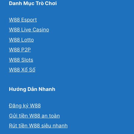
Danh Mục Trò Chơi
W88 Esport
W88 Live Casino
W88 Lotto
W88 P2P
W88 Slots
W88 Xổ Số
Hướng Dẫn Nhanh
Đăng ký W88
Gửi tiền W88 an toàn
Rút tiền W88 siêu nhanh