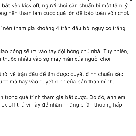
 bắt kèo kick off, người chơi cần chuẩn bị một tâm lý
hông nên tham lam cược quá lớn để bảo toàn vốn chơi.
hỉ nên tham gia khoảng 4 trận đấu bởi nguy cơ trắng
iao bóng sẽ rơi vào tay đội bóng chủ nhà. Tuy nhiên,
ụ thuộc nhiều vào sự may mắn của người chơi.
p thời về trận đấu để tìm được quyết định chuẩn xác
cược mà hãy vào quyết định của bản thân mình.
n trong quá trình tham gia bắt cược. Do đó, anh em
kick off thú vị này để nhận những phần thưởng hấp