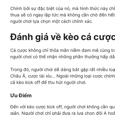
Chính bởi sự đặc biệt của nó, mà hình thức này chỉ
thua sẽ có ngay lập tức mà không cần chờ đến hết 
người chơi lựa chọn một cách chính xác.
Đánh giá về kèo cá cược
Cá cược không chỉ thỏa mãn niềm đam mê cùng trá
người chơi có thể nhận những phần thưởng hấp dẫ
Trong đó, người chơi dễ dàng bắt gặp rất nhiều l
Châu Á, cược tài xỉu… Ngoài những loại cược chính
cả kèo kick off để thu hút người chơi.
Ưu Điểm
Đến với kèo cược kick off, người chơi không cần qu
giản. Người chơi chỉ phải đưa ra lựa chọn đội A h