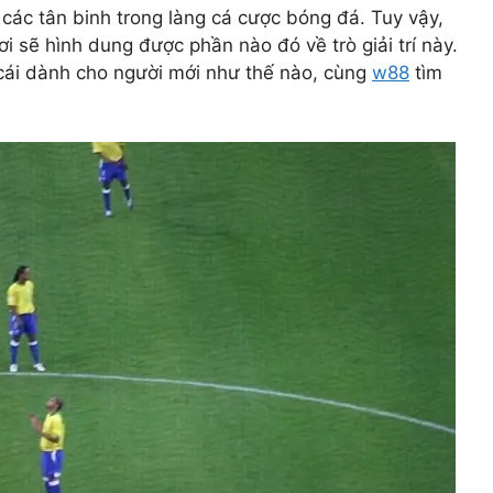
i các tân binh trong làng cá cược bóng đá. Tuy vậy,
i sẽ hình dung được phần nào đó về trò giải trí này.
hà cái dành cho người mới như thế nào, cùng
w88
tìm