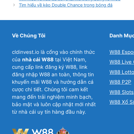
n
Tìm hiểu về kèo Double Chance trong bóng đá
h
m
ụ
c
Về Chúng Tôi
Danh Mục
cldinvest.io là cổng vào chính thức
W88 Espo
của
nhà cái W88
tại Việt Nam,
W88 Live 
cung cấp link đăng ký W88, link
W88 Lott
đăng nhập W88 an toàn, thông tin
khuyến mãi W88 và hướng dẫn cá
W88 P2P
cược chi tiết. Chúng tôi cam kết
W88 Slots
mang đến trải nghiệm minh bạch,
W88 Xổ S
bảo mật và luôn cập nhật mới nhất
từ nhà cái uy tín hàng đầu này.