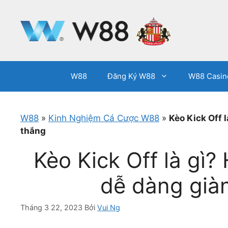
Chuyển
đến
nội
dung
W88
Đăng Ký W88
W88 Casin
W88
»
Kinh Nghiệm Cá Cược W88
»
Kèo Kick Off 
thắng
Kèo Kick Off là gì
dễ dàng già
Tháng 3 22, 2023
Bởi
Vui Ng