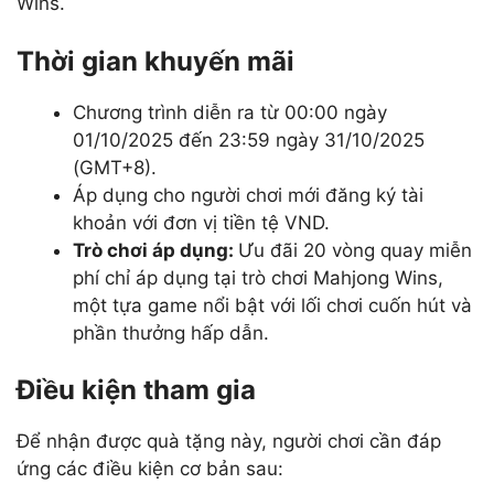
Wins.
Thời gian khuyến mãi
Chương trình diễn ra từ 00:00 ngày
01/10/2025 đến 23:59 ngày 31/10/2025
(GMT+8).
Áp dụng cho người chơi mới đăng ký tài
khoản với đơn vị tiền tệ VND.
Trò chơi áp dụng:
Ưu đãi 20 vòng quay miễn
phí chỉ áp dụng tại trò chơi Mahjong Wins,
một tựa game nổi bật với lối chơi cuốn hút và
phần thưởng hấp dẫn.
Điều kiện tham gia
Để nhận được quà tặng này, người chơi cần đáp
ứng các điều kiện cơ bản sau: