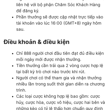
liên hệ với bộ phận Chăm Sóc Khách Hàng
để đăng ký.
Phần thưởng sẽ được cập nhật trực tiếp vào
tài khoản vào lúc 16:00 (GMT+8) ngày hôm
sau.
Điều khoản & điều kiện
Chỉ 888 người chơi đầu tiên đạt đủ điều kiện
mỗi ngày mới được nhận thưởng.
Tiền thưởng cần trải qua 2 vòng cược hợp lệ
tại bất kỳ trò chơi nào trước khi rút.
Người chơi có thể tham gia và nhận thưởng
nhiều lần trong suốt thời gian diễn ra chương
trình.
Các loại cược không hợp lệ bao gồm: cược
hủy, cược hòa, cược vô hiệu, cược hai bên và
những kèo có tỷ lệ thấp hơn chuẩn quy định