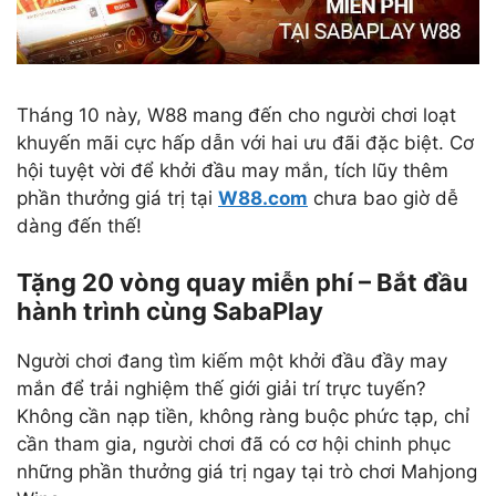
Tháng 10 này, W88 mang đến cho người chơi loạt
khuyến mãi cực hấp dẫn với hai ưu đãi đặc biệt. Cơ
hội tuyệt vời để khởi đầu may mắn, tích lũy thêm
phần thưởng giá trị tại
W88.com
chưa bao giờ dễ
dàng đến thế!
Tặng 20 vòng quay miễn phí – Bắt đầu
hành trình cùng SabaPlay
Người chơi đang tìm kiếm một khởi đầu đầy may
mắn để trải nghiệm thế giới giải trí trực tuyến?
Không cần nạp tiền, không ràng buộc phức tạp, chỉ
cần tham gia, người chơi đã có cơ hội chinh phục
những phần thưởng giá trị ngay tại trò chơi Mahjong