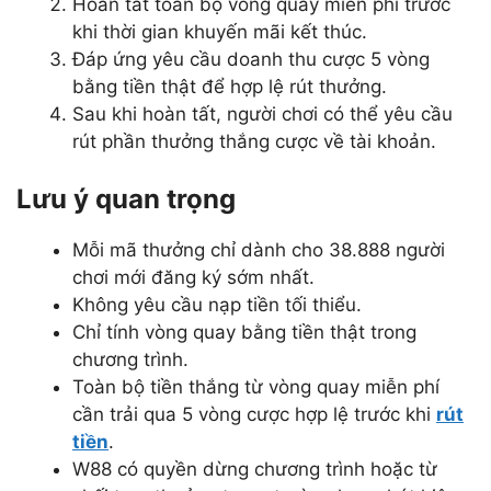
Hoàn tất toàn bộ vòng quay miễn phí trước
khi thời gian khuyến mãi kết thúc.
Đáp ứng yêu cầu doanh thu cược 5 vòng
bằng tiền thật để hợp lệ rút thưởng.
Sau khi hoàn tất, người chơi có thể yêu cầu
rút phần thưởng thắng cược về tài khoản.
Lưu ý quan trọng
Mỗi mã thưởng chỉ dành cho 38.888 người
chơi mới đăng ký sớm nhất.
Không yêu cầu nạp tiền tối thiểu.
Chỉ tính vòng quay bằng tiền thật trong
chương trình.
Toàn bộ tiền thắng từ vòng quay miễn phí
cần trải qua 5 vòng cược hợp lệ trước khi
rút
tiền
.
W88 có quyền dừng chương trình hoặc từ