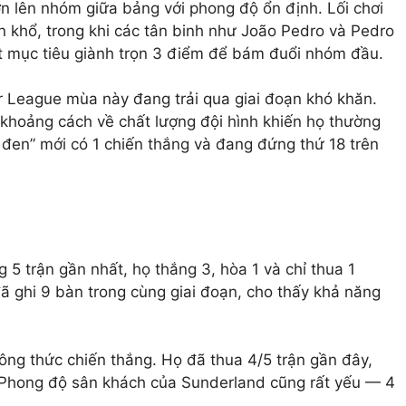
 lên nhóm giữa bảng với phong độ ổn định. Lối chơi
 khổ, trong khi các tân binh như João Pedro và Pedro
ặt mục tiêu giành trọn 3 điểm để bám đuổi nhóm đầu.
r League mùa này đang trải qua giai đoạn khó khăn.
 khoảng cách về chất lượng đội hình khiến họ thường
o đen” mới có 1 chiến thắng và đang đứng thứ 18 trên
 5 trận gần nhất, họ thắng 3, hòa 1 và chỉ thua 1
ã ghi 9 bàn trong cùng giai đoạn, cho thấy khả năng
ông thức chiến thắng. Họ đã thua 4/5 trận gần đây,
g. Phong độ sân khách của Sunderland cũng rất yếu — 4