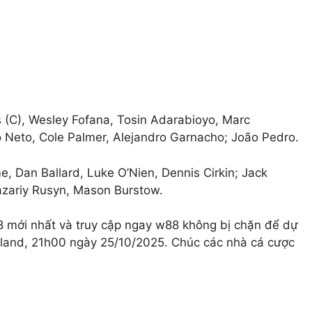
(C), Wesley Fofana, Tosin Adarabioyo, Marc
 Neto, Cole Palmer, Alejandro Garnacho; João Pedro.
, Dan Ballard, Luke O’Nien, Dennis Cirkin; Jack
Nazariy Rusyn, Mason Burstow.
8 mới nhất và truy cập ngay w88 không bị chặn để dự
land, 21h00 ngày 25/10/2025. Chúc các nhà cá cược