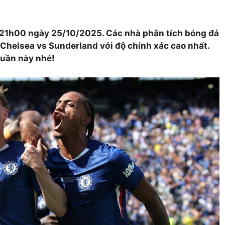
 21h00 ngày 25/10/2025. Các nhà phân tích bóng đá
 Chelsea vs Sunderland với độ chính xác cao nhất.
tuần này nhé!