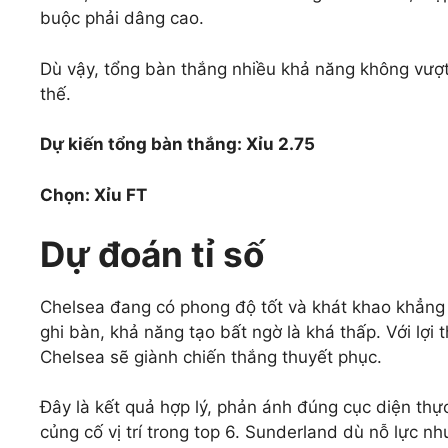
buộc phải dâng cao.
Dù vậy, tổng bàn thắng nhiều khả năng không vượt 
thế.
Dự kiến tổng bàn thắng: Xỉu 2.75
Chọn: Xỉu FT
Dự đoán tỉ số
Chelsea đang có phong độ tốt và khát khao khẳng 
ghi bàn, khả năng tạo bất ngờ là khá thấp. Với lợi
Chelsea sẽ giành chiến thắng thuyết phục.
Đây là kết quả hợp lý, phản ánh đúng cục diện thực
củng cố vị trí trong top 6. Sunderland dù nỗ lực n