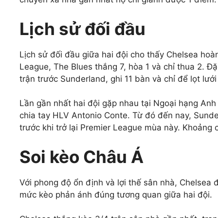
Lịch sử đối đầu
Lịch sử đối đầu giữa hai đội cho thấy Chelsea hoà
League, The Blues thắng 7, hòa 1 và chỉ thua 2. Đặc
trận trước Sunderland, ghi 11 bàn và chỉ để lọt lưới
Lần gần nhất hai đội gặp nhau tại Ngoại hạng Anh
chia tay HLV Antonio Conte. Từ đó đến nay, Sunder
trước khi trở lại Premier League mùa này. Khoảng c
Soi kèo Châu Á
Với phong độ ổn định và lợi thế sân nhà, Chelsea đ
mức kèo phản ánh đúng tương quan giữa hai đội.