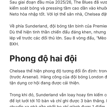
Sau giai đoạn đầu mùa 2025/26, The Blues đã vươn
kiểm soát bóng và pressing tầm cao dần vào khuôn
Neto hòa nhập tốt. Với lợi thế sân nhà, Chelsea đ
Về phía Sunderland, đội bóng tân binh của Premie
Dù thể hiện tinh thần chiến đấu đáng khen, nhưng
lép vế trước các đối thủ lớn. Sau 8 vòng đấu, “Mè
BXH.
Phong độ hai đội
Chelsea thể hiện phong độ tương đối ổn định: trong
(trước Arsenal). Hàng công của đội bóng London đ
tận dụng cơ hội đang được cải thiện.
Trong khi đó, Sunderland vẫn loay hoay tìm kiếm c
để lọt lưới tới 10 bàn và chỉ ghi được 3 bàn thắn
chuyến xa nhà gần nhất họ chỉ giành được 1 điểm.