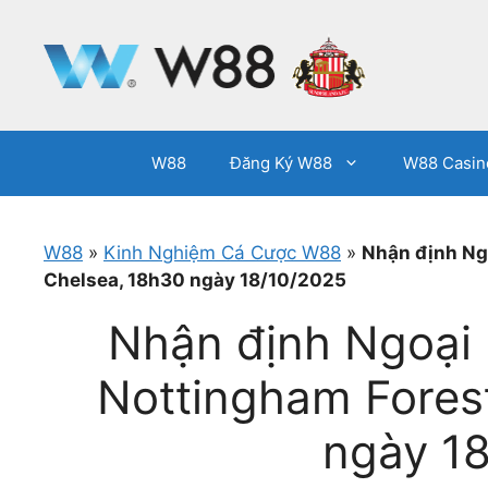
Chuyển
đến
nội
dung
W88
Đăng Ký W88
W88 Casin
W88
»
Kinh Nghiệm Cá Cược W88
»
Nhận định Ng
Chelsea, 18h30 ngày 18/10/2025
Nhận định Ngoại
Nottingham Fores
ngày 1