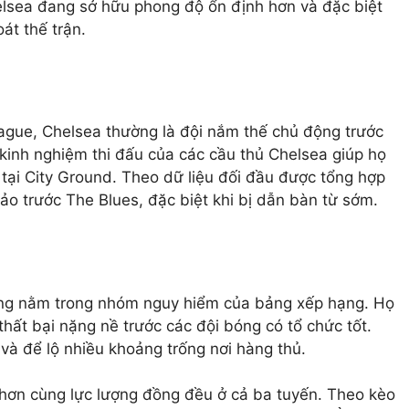
elsea đang sở hữu phong độ ổn định hơn và đặc biệt
át thế trận.
ague, Chelsea thường là đội nắm thế chủ động trước
 kinh nghiệm thi đấu của các cầu thủ Chelsea giúp họ
 tại City Ground. Theo dữ liệu đối đầu được tổng hợp
ảo trước The Blues, đặc biệt khi bị dẫn bàn từ sớm.
ng nằm trong nhóm nguy hiểm của bảng xếp hạng. Họ
hất bại nặng nề trước các đội bóng có tổ chức tốt.
 và để lộ nhiều khoảng trống nơi hàng thủ.
i hơn cùng lực lượng đồng đều ở cả ba tuyến. Theo kèo