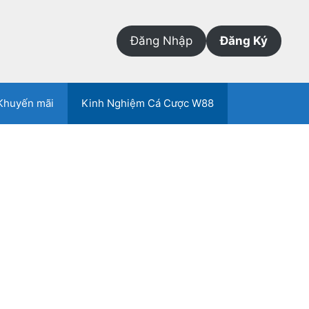
Đăng Nhập
Đăng Ký
Khuyến mãi
Kinh Nghiệm Cá Cược W88