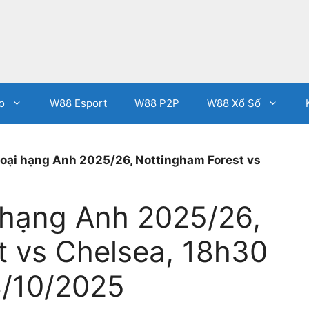
o
W88 Esport
W88 P2P
W88 Xổ Số
oại hạng Anh 2025/26, Nottingham Forest vs
 hạng Anh 2025/26,
t vs Chelsea, 18h30
8/10/2025