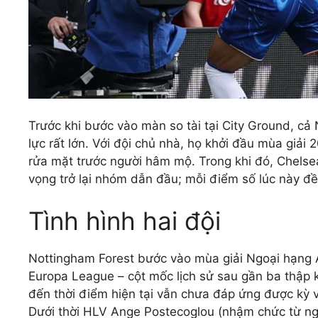
Trước khi bước vào màn so tài tại City Ground, cả
lực rất lớn. Với đội chủ nhà, họ khởi đầu mùa giải 
rửa mặt trước người hâm mộ. Trong khi đó, Chels
vọng trở lại nhóm dẫn đầu; mỗi điểm số lúc này đề
Tình hình hai đội
Nottingham Forest bước vào mùa giải Ngoại hạng A
Europa League – cột mốc lịch sử sau gần ba thập k
đến thời điểm hiện tại vẫn chưa đáp ứng được kỳ
Dưới thời HLV Ange Postecoglou (nhậm chức từ ng