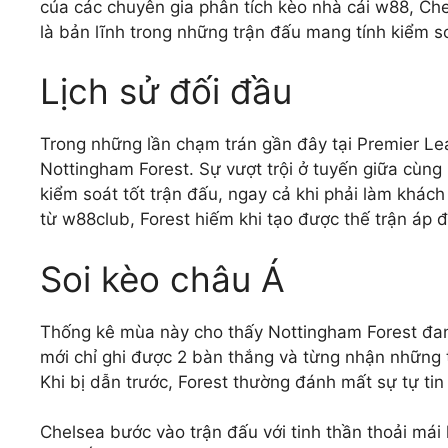
của các chuyên gia phân tích kèo nhà cái w88, Ch
là bản lĩnh trong những trận đấu mang tính kiểm so
Lịch sử đối đầu
Trong những lần chạm trán gần đây tại Premier Le
Nottingham Forest. Sự vượt trội ở tuyến giữa cùng
kiểm soát tốt trận đấu, ngay cả khi phải làm khách
từ w88club, Forest hiếm khi tạo được thế trận áp đ
Soi kèo châu Á
Thống kê mùa này cho thấy Nottingham Forest đa
mới chỉ ghi được 2 bàn thắng và từng nhận những t
Khi bị dẫn trước, Forest thường đánh mất sự tự tin
Chelsea bước vào trận đấu với tinh thần thoải má