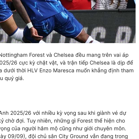
 Nottingham Forest và Chelsea đều mang trên vai áp
2025/26 cực kỳ chật vật, và trận tiếp Chelsea là dịp để
ea dưới thời HLV Enzo Maresca muốn khẳng định tham
u quý giá.
nh 2025/26 với nhiều kỳ vọng sau khi giành vé dự
ỷ chờ đợi. Tuy nhiên, những gì Forest thể hiện cho
 vọng của người hâm mộ cũng như giới chuyên môn.
ày 09/09), đội chủ sân City Ground vẫn đang trong