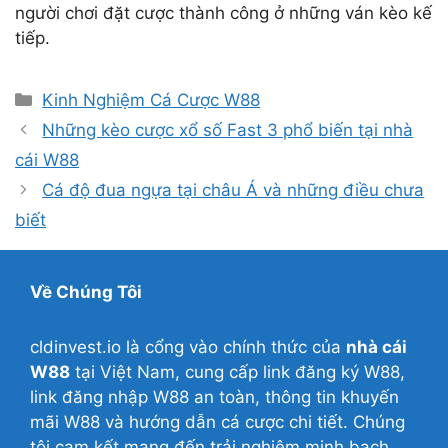
người chơi đặt cược thành công ở những ván kèo kế
tiếp.
D
Kinh Nghiệm Cá Cược W88
a
Những kèo cược xổ số Fast 3 phổ biến tại nhà
n
cái W88
h
Cá độ đua ngựa tại châu Á và những điều chưa
m
biết
ụ
c
Về Chúng Tôi
cldinvest.io là cổng vào chính thức của
nhà cái
W88
tại Việt Nam, cung cấp link đăng ký W88,
link đăng nhập W88 an toàn, thông tin khuyến
mãi W88 và hướng dẫn cá cược chi tiết. Chúng
tôi cam kết mang đến trải nghiệm minh bạch,