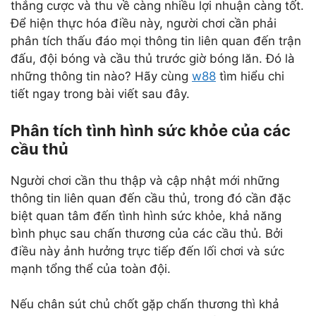
thắng cược và thu về càng nhiều lợi nhuận càng tốt.
Để hiện thực hóa điều này, người chơi cần phải
phân tích thấu đáo mọi thông tin liên quan đến trận
đấu, đội bóng và cầu thủ trước giờ bóng lăn. Đó là
những thông tin nào? Hãy cùng
w88
tìm hiểu chi
tiết ngay trong bài viết sau đây.
Phân tích tình hình sức khỏe của các
cầu thủ
Người chơi cần thu thập và cập nhật mới những
thông tin liên quan đến cầu thủ, trong đó cần đặc
biệt quan tâm đến tình hình sức khỏe, khả năng
bình phục sau chấn thương của các cầu thủ. Bởi
điều này ảnh hưởng trực tiếp đến lối chơi và sức
mạnh tổng thể của toàn đội.
Nếu chân sút chủ chốt gặp chấn thương thì khả