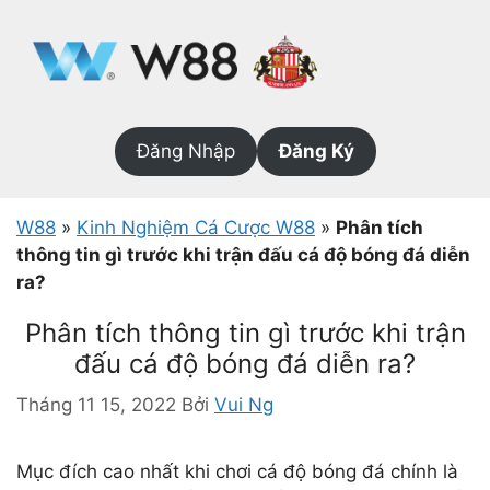
Chuyển
đến
nội
dung
Đăng Nhập
Đăng Ký
W88
»
Kinh Nghiệm Cá Cược W88
»
Phân tích
thông tin gì trước khi trận đấu cá độ bóng đá diễn
ra?
Phân tích thông tin gì trước khi trận
đấu cá độ bóng đá diễn ra?
Tháng 11 15, 2022
Bởi
Vui Ng
Mục đích cao nhất khi chơi cá độ bóng đá chính là