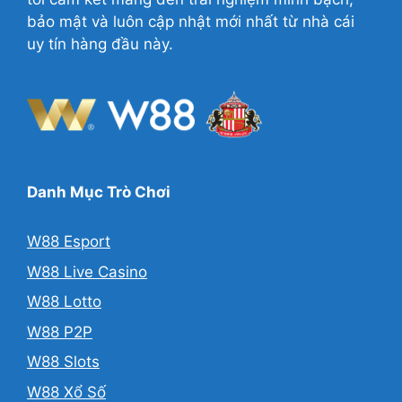
bảo mật và luôn cập nhật mới nhất từ nhà cái
uy tín hàng đầu này.
Danh Mục Trò Chơi
W88 Esport
W88 Live Casino
W88 Lotto
W88 P2P
W88 Slots
W88 Xổ Số