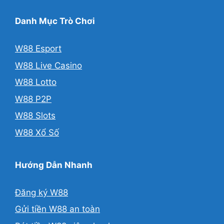
Danh Mục Trò Chơi
W88 Esport
W88 Live Casino
W88 Lotto
W88 P2P
W88 Slots
W88 Xổ Số
Hướng Dẫn Nhanh
Đăng ký W88
Gửi tiền W88 an toàn