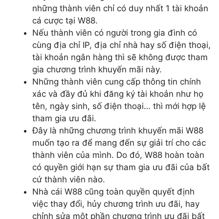
những thành viên chỉ có duy nhất 1 tài khoản
cá cược tại W88.
Nếu thành viên có người trong gia đình có
cùng địa chỉ IP, địa chỉ nhà hay số điện thoại,
tài khoản ngân hàng thì sẽ không được tham
gia chương trình khuyến mãi này.
Những thành viên cung cấp thông tin chính
xác và đầy đủ khi đăng ký tài khoản như họ
tên, ngày sinh, số điện thoại… thì mới hợp lệ
tham gia ưu đãi.
Đây là những chương trình khuyến mãi W88
muốn tạo ra để mang đến sự giải trí cho các
thành viên của mình. Do đó, W88 hoàn toàn
có quyền giới hạn sự tham gia ưu đãi của bất
cứ thành viên nào.
Nhà cái W88 cũng toàn quyền quyết định
việc thay đổi, hủy chương trình ưu đãi, hay
chỉnh sửa một phần chương trình ưu đãi bất