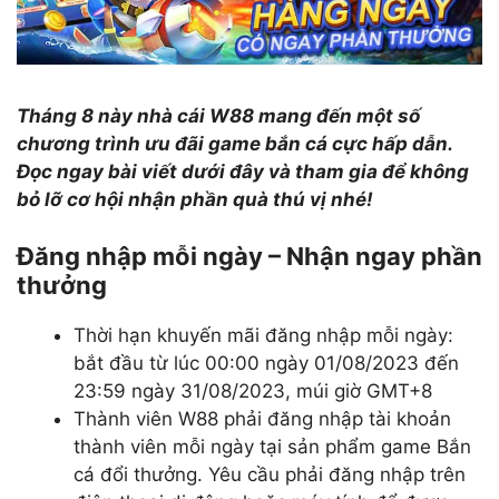
Tháng 8 này nhà cái W88 mang đến một số
chương trình ưu đãi game bắn cá cực hấp dẫn.
Đọc ngay bài viết dưới đây và tham gia để không
bỏ lỡ cơ hội nhận phần quà thú vị nhé!
Đăng nhập mỗi ngày – Nhận ngay phần
thưởng
Thời hạn khuyến mãi đăng nhập mỗi ngày:
bắt đầu từ lúc 00:00 ngày 01/08/2023 đến
23:59 ngày 31/08/2023, múi giờ GMT+8
Thành viên W88 phải đăng nhập tài khoản
thành viên mỗi ngày tại sản phẩm game Bắn
cá đổi thưởng. Yêu cầu phải đăng nhập trên