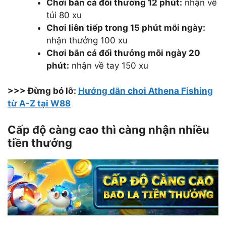
Chơi bắn cá đổi thưởng 12 phút:
nhận về
túi 80 xu
Chơi liên tiếp trong 15 phút mỗi ngày:
nhận thưởng 100 xu
Chơi bắn cá đổi thưởng mỗi ngày 20
phút:
nhận về tay 150 xu
>>> Đừng bỏ lỡ:
Hướng dẫn chơi Athena Fishing
từ A-Z tại W88
Cấp độ càng cao thì càng nhận nhiều
tiền thưởng