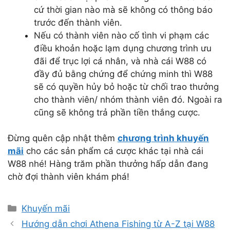
cứ thời gian nào mà sẽ không có thông báo
trước đến thành viên.
Nếu có thành viên nào cố tình vi phạm các
điều khoản hoặc lạm dụng chương trình ưu
đãi để trục lợi cá nhân, và nhà cái W88 có
đầy đủ bằng chứng để chứng minh thì W88
sẽ có quyền hủy bỏ hoặc từ chối trao thưởng
cho thành viên/ nhóm thành viên đó. Ngoài ra
cũng sẽ không trả phần tiền thắng cược.
Đừng quên cập nhật thêm
chương trình khuyến
mãi
cho các sản phẩm cá cược khác tại nhà cái
W88 nhé! Hàng trăm phần thưởng hấp dẫn đang
chờ đợi thành viên khám phá!
D
Khuyến mãi
a
Hướng dẫn chơi Athena Fishing từ A-Z tại W88