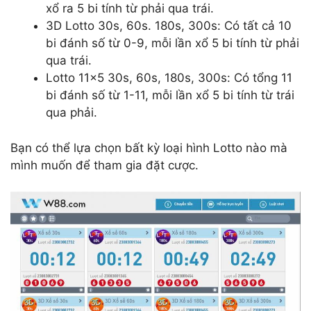
xổ ra 5 bi tính từ phải qua trái.
3D Lotto 30s, 60s. 180s, 300s: Có tất cả 10
bi đánh số từ 0-9, mỗi lần xổ 5 bi tính từ phải
qua trái.
Lotto 11×5 30s, 60s, 180s, 300s: Có tổng 11
bi đánh số từ 1-11, mỗi lần xổ 5 bi tính từ trái
qua phải.
Bạn có thể lựa chọn bất kỳ loại hình Lotto nào mà
mình muốn để tham gia đặt cược.