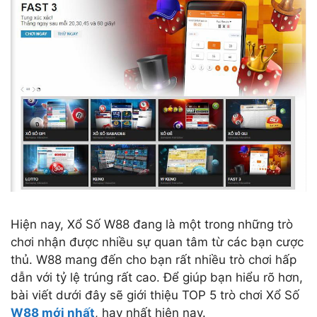
Hiện nay, Xổ Số W88 đang là một trong những trò
chơi nhận được nhiều sự quan tâm từ các bạn cược
thủ. W88 mang đến cho bạn rất nhiều trò chơi hấp
dẫn với tỷ lệ trúng rất cao. Để giúp bạn hiểu rõ hơn,
bài viết dưới đây sẽ giới thiệu TOP 5 trò chơi Xổ Số
W88 mới nhất
, hay nhất hiện nay.