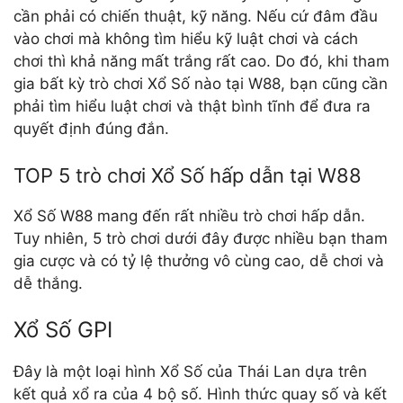
cần phải có chiến thuật, kỹ năng. Nếu cứ đâm đầu
vào chơi mà không tìm hiểu kỹ luật chơi và cách
chơi thì khả năng mất trắng rất cao. Do đó, khi tham
gia bất kỳ trò chơi Xổ Số nào tại W88, bạn cũng cần
phải tìm hiểu luật chơi và thật bình tĩnh để đưa ra
quyết định đúng đắn.
TOP 5 trò chơi Xổ Số hấp dẫn tại W88
Xổ Số W88 mang đến rất nhiều trò chơi hấp dẫn.
Tuy nhiên, 5 trò chơi dưới đây được nhiều bạn tham
gia cược và có tỷ lệ thưởng vô cùng cao, dễ chơi và
dễ thắng.
Xổ Số GPI
Đây là một loại hình Xổ Số của Thái Lan dựa trên
kết quả xổ ra của 4 bộ số. Hình thức quay số và kết