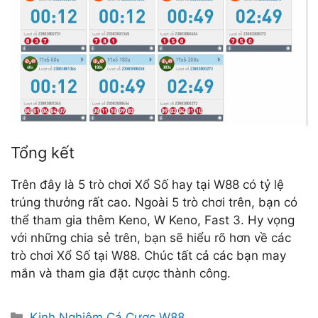
Tổng kết
Trên đây là 5 trò chơi Xổ Số hay tại W88 có tỷ lệ
trúng thưởng rất cao. Ngoài 5 trò chơi trên, bạn có
thể tham gia thêm Keno, W Keno, Fast 3. Hy vọng
với những chia sẻ trên, bạn sẽ hiểu rõ hơn về các
trò chơi Xổ Số tại W88. Chúc tất cả các bạn may
mắn và tham gia đặt cược thành công.
D
Kinh Nghiệm Cá Cược W88