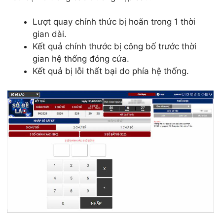
Lượt quay chính thức bị hoãn trong 1 thời
gian dài.
Kết quả chính thước bị công bố trước thời
gian hệ thống đóng cửa.
Kết quả bị lỗi thất bại do phía hệ thống.