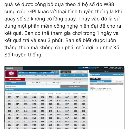
quả sẽ được công bố dựa theo 4 bộ số do W88
cung cấp. GPI khác với loại hình truyền thống là khi
quay số sẽ không có lồng quay. Thay vào đó là sử
dụng một phần mềm công nghệ hiện đại để cho ra
kết quả. Bạn có thể tham gia chơi trong 1 ngày và
kết quả trả về sau 3 phút. Bạn sẽ biết được luôn
thắng thua mà không cần phải chờ đợi lâu như Xổ
Số truyền thống.