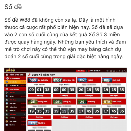
Số đề
Số đề W88 đã không còn xa lạ. Đây là một hình
thước cá cược rất phổ biến hiện nay. Số đề sẽ dựa
vào 2 con số cuối cùng của kết quả Xổ Số 3 miền
được quay hàng ngày. Những bạn yêu thích và đam
mê trò chơi này có thể thử vận may bằng cách dự
đoán 2 số cuối cùng trong giải đặc biệt hàng ngày.