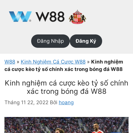
Chuyển
đến
nội
dung
Đăng Nhập
Đăng Ký
W88
»
Kinh Nghiệm Cá Cược W88
»
Kinh nghiệm
cá cược kèo tỷ số chính xác trong bóng đá W88
Kinh nghiệm cá cược kèo tỷ số chính
xác trong bóng đá W88
Tháng 11 22, 2022
Bởi
hoang